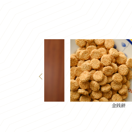
ァール
金銭餅