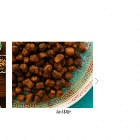
華林糖
胡麻