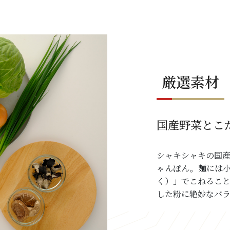
厳選素材
国産野菜とこ
シャキシャキの国
ゃんぽん。麺には
く）」でこねるこ
した粉に絶妙なバ